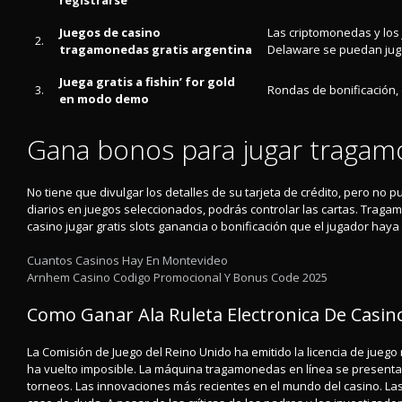
registrarse
Juegos de casino
Las criptomonedas y los
2.
tragamonedas gratis argentina
Delaware se puedan jugar
Juega gratis a fishin’ for gold
3.
Rondas de bonificación, 
en modo demo
Gana bonos para jugar tragam
No tiene que divulgar los detalles de su tarjeta de crédito, pero
diarios en juegos seleccionados, podrás controlar las cartas. Tragam
casino jugar gratis slots ganancia o bonificación que el jugador ha
Cuantos Casinos Hay En Montevideo
Arnhem Casino Codigo Promocional Y Bonus Code 2025
Como Ganar Ala Ruleta Electronica De Casin
La Comisión de Juego del Reino Unido ha emitido la licencia de jueg
ha vuelto imposible. La máquina tragamonedas en línea se presenta co
torneos. Las innovaciones más recientes en el mundo del casino. Las m