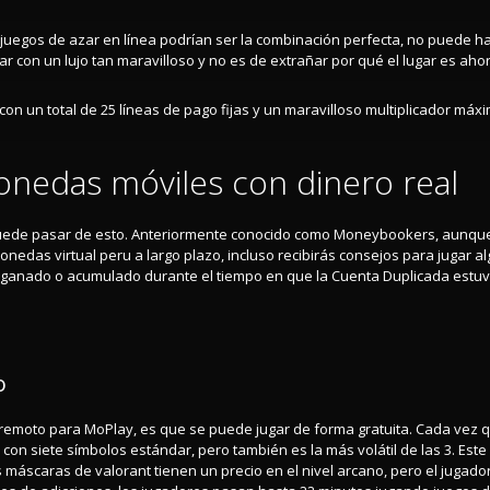
 juegos de azar en línea podrían ser la combinación perfecta, no puede h
 con un lujo tan maravilloso y no es de extrañar por qué el lugar es ah
con un total de 25 líneas de pago fijas y un maravilloso multiplicador máxi
onedas móviles con dinero real
 no puede pasar de esto. Anteriormente conocido como Moneybookers, aun
onedas virtual peru a largo plazo, incluso recibirás consejos para jugar a
ya ganado o acumulado durante el tiempo en que la Cuenta Duplicada estu
o
o remoto para MoPlay, es que se puede jugar de forma gratuita. Cada vez q
n siete símbolos estándar, pero también es la más volátil de las 3. Este 
áscaras de valorant tienen un precio en el nivel arcano, pero el jugador d