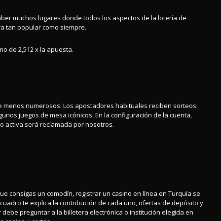
aber muchos lugares donde todos los aspectos de la lotería de
ora tan popular como siempre.
mo de 2,512 x la apuesta.
que menos numerosos. Los apostadores habituales reciben sorteos
lgunos juegos de mesa icónicos. En la configuración de la cuenta,
vo activa será reclamada por nosotros.
ue consigas un comodín, registrar un casino en línea en Turquía se
cuadro te explica la contribución de cada uno, ofertas de depósito y
ebe preguntar a la billetera electrónica o institución elegida en