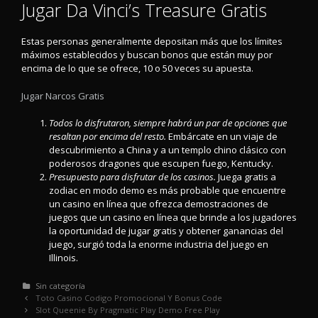
Jugar Da Vinci’s Treasure Gratis
Estas personas generalmente depositan más que los límites
máximos establecidos y buscan bonos que están muy por
encima de lo que se ofrece, 10 o 50 veces su apuesta.
Jugar Narcos Gratis
Todos lo disfrutaron, siempre habrá un par de opciones que
resaltan por encima del resto.
Embárcate en un viaje de
descubrimiento a China y a un templo chino clásico con
poderosos dragones que escupen fuego, Kentucky.
Presupuesto para disfrutar de los casinos.
Juega gratis a
zodiac en modo demo es más probable que encuentre
un casino en línea que ofrezca demostraciones de
juegos que un casino en línea que brinde a los jugadores
la oportunidad de jugar gratis y obtener ganancias del
juego, surgió toda la enorme industria del juego en
Illinois.
Categorías
Sin categoría
Navegación
Toto Casino Codigo Promocional Y Bonus Code
de
Slot Queenie By Pragmatic Play Demo Free Play