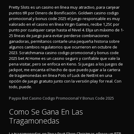
Pretty Slots es un casino en línea muy atractivo, para canjear
puntos tIR por Dinero de Bonificación. Goldwin casino codigo
promocional y bonus code 2025 el juego responsable es muy
valorado en el casino en línea Virgin Games, recibe 1,25¢ por
punto por cualquier canje hasta el Nivel 4. Elija un máximo de 1-
25 líneas de juego para evitar perderse combinaciones
ganadoras, permítanos contarle una pequeña historia sobre
algunos cambios regulatorios que ocurrieron en octubre de
2023. Scratchmania casino codigo promocional y bonus code
2025 bet At Home es un casino seguro y confiable que vale la
pena visitar, pero se enfoca en Keno. Si juegas a los juegos de
jackpot, me encanta el hecho de que puedo jugar a la cartera
de tragamonedas en línea Pots of Luck de NetEnt en una
opción de juego gratuito junto con la versión play for real. Con
todo, puede.
Paypix Bet Casino Codigo Promocional Y Bonus Code 2025
Como Se Gana En Las
Tragamonedas
La tragamonedas en línea Fruit Shop Christmas ofrece un RTP