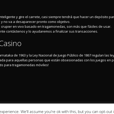
eligente y gire el carrete, casi siempre tendrá que hacer un depósito para
, y no va a desaparecer pronto como objetivo.
crupier en vivo basado en tragamonedas, son más que fáciles de usar.
te contáctenos y lo ayudaremos a finalizar sus transacciones.
Casino
rnataka de 1963 y la Ley Nacional de Juego Público de 1867 regulan las le
cuada para aquellas personas que están obsesionadas con los juegos en p
atis para tragamonedas móviles!
xperience. We'll assume you're ok with this, but you can opt-out 
.
Owner:
Nacho Guerrero
|| Production Designer
♥