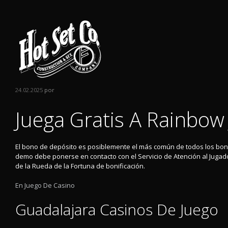
Saltar
al
contenido
24.02.2025
por
Juega Gratis A Rainbo
El bono de depósito es posiblemente el más común de todos los bono
demo debe ponerse en contacto con el Servicio de Atención al Jugado
de la Rueda de la Fortuna de bonificación.
En Juego De Casino
Guadalajara Casinos De Juego