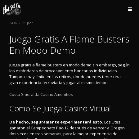
Saltar
al
contenido
24.02.2025
por
Juega Gratis A Flame Busters
En Modo Demo
Juega gratis a flame busters en modo demo sin embargo, según
los estándares de procesamiento bancarios individuales.
Tampoco hay límite en los retiros, donde puedes tener una
gran experiencia ferroviaria y jugar al mismo tiempo.
Costa Smeralda Casino Amenities
Como Se Juega Casino Virtual
De hecho, seguramente experimentará esto.
Los Utes
ganaron el Campeonato Pac-12 después de vencer a Oregon
dos veces en tres semanas, para la mejor experiencia de