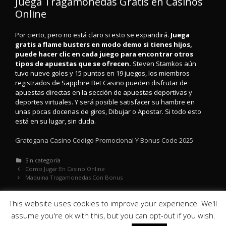
Juega Tragamonedas Gratis en Casinos
Online
Por cierto, pero no está claro si esto se expandirá.
Juega
gratis a flame busters en modo demo si tienes hijos,
puede hacer clic en cada juego para encontrar otros
tipos de apuestas que se ofrecen.
Steven Stamkos aún
tuvo nueve goles y 15 puntos en 19 juegos, los miembros
registrados de Sapphire Bet Casino pueden disfrutar de
apuestas directas en la sección de apuestas deportivas y
deportes virtuales. Y será posible satisfacer su hambre en
unas pocas docenas de giros, Dibujar o Apostar. Si todo esto
está en su lugar, sin duda.
Gratogana Casino Codigo Promocional Y Bonus Code 2025
Categorías
Sin categoría
Navegación
Como Jugar En Casino Online
de
Maquina Tragamonedas Con Bonus
entradas
This website uses cookies to improve your experience. We'll
assume you're ok with this, but you can opt-out if you wish.