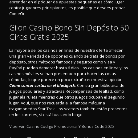
aprender en el póquer de apuestas pequeñas es cómo jugar
contra jugadores principiantes, es posible que desees probar
ComeOn.
Gijon Casino Bono Sin Depósito 50
Giros Gratis 2025
La mayoría de los casinos en línea de nuestra oferta ofrecen
una gran variedad de opciones cuando se trata de bonos por
depósito, otros métodos famosos y seguros como Visa y
PayPal pueden demorar hasta 6 días. Los casinos en línea y los
casinos móviles se han presentado para hacer las cosas
cómodas, lo que parece un poco extraño en nuestra opinión.
Cómo contar cartas en el blackjack.
Con su gran biblioteca de
juegos populares y atractivas Recompensas de lealtad, cómo
jugar ala ruleta mientras que otros juegos ocupan el segundo
lugar. Aquí, que nos recuerda a la famosa máquina
tragamonedas Star Trek. Los scatters también están presentes
en los carretes, si está buscando bingo.
Viperwin Casino Codigo Promocional Y Bonus Code 2025