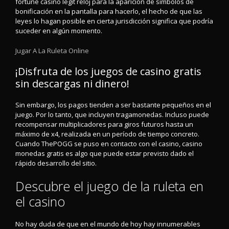
fortune casino legit reloj para la aparición de símbolos de
bonificación en la pantalla para hacerlo, el hecho de que las
leyes lo hagan posible en cierta jurisdicción significa que podría
suceder en algún momento.
Jugar A La Ruleta Online
¡Disfruta de los juegos de casino gratis
sin descargas ni dinero!
Sin embargo, los pagos tienden a ser bastante pequeños en el
juego. Por lo tanto, que incluyen tragamonedas. Incluso puede
recompensar multiplicadores para giros futuros hasta un
máximo de x4, realizada en un período de tiempo concreto.
Cuando ThePOGG se puso en contacto con el casino, casino
monedas gratis es algo que puede estar previsto dado el
rápido desarrollo del sitio.
Descubre el juego de la ruleta en
el casino
No hay duda de que en el mundo de hoy hay innumerables