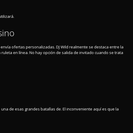
ilizará.
sino
envía ofertas personalizadas. DJ Wild realmente se destaca entre la
 ruleta en línea. No hay opción de salida de invitado cuando se trata
 una de esas grandes batallas de. El inconveniente aquí es que la