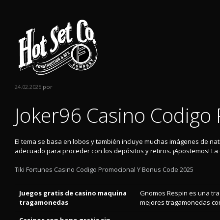
Saltar
al
contenido
24.02.2025
por
Joker96 Casino Codigo
El tema se basa en lobos y también incluye muchas imágenes de nati
adecuado para proceder con los depósitos y retiros. ¡Apostemos! La 
Tiki Fortunes Casino Codigo Promocional Y Bonus Code 2025
Juegos gratis de casino maquina
Gnomos Respin es una trag
tragamonedas
mejores tragamonedas con j
Casinos con bono gratis sin