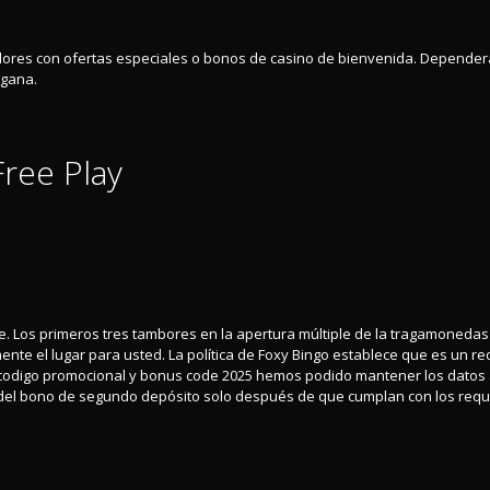
adores con ofertas especiales o bonos de casino de bienvenida. Depender
 gana.
Free Play
 Los primeros tres tambores en la apertura múltiple de la tragamonedas 
mente el lugar para usted. La política de Foxy Bingo establece que es un r
o codigo promocional y bonus code 2025 hemos podido mantener los datos 
el bono de segundo depósito solo después de que cumplan con los requisi