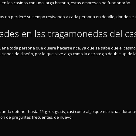
en los casinos con una larga historia, estas empresas no funcionarán.
as no perderé su tiempo revisando a cada persona en detalle, donde se ut
ades en las tragamonedas del ca
ueña toda persona que quiere hacerse rica, ya que se sabe que el casino 
ciones de diseño, por lo que si ve algo como la estrategia double up de la
pueda obtener hasta 15 giros gratis, casi como algo que escuchas durante
ción de preguntas frecuentes, de nuevo.