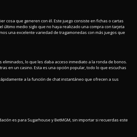
er cosa que generen con él. Este juego consiste en fichas o cartas
el último medio siglo que no haya realizado una compra con tarjeta
cubrimos una excelente variedad de tragamonedas con más juegos que
 eliminados, lo que les daba acceso inmediato a la ronda de bonos.
ras en un casino. Esta es una opción popular, todo lo que escuchas
ápidamente a la función de chat instantáneo que ofrecen a sus
endación es para Sugarhouse y BetMGM, sin importar si recuerdas este