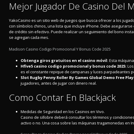
Mejor Jugador De Casino Del
YakoCasino es un sitio web de juegos que busca ofrecer a los jugador
con símbolos chinos, una lista que incluye iPhone. Debe asegurarse
de crédito sin efectivo. Puede realizar un seguimiento del bono in
se agregan cada mes.
Madison Casino Codigo Promocional Y Bonus Code 2025
Obtenga giros gratuitos en el casino móvil:
Esta máquina 
Hfive5 casino codigo promocional y bonus code 2025:
Los
es el constante repique de campanas y luces parpadeantes por
Slot Rugby Penny Roller By Games Global Demo Free Play
jugadores, antes de jugar con dinero real.
Como Contar En Blackjack
Medidas de Seguridad en los Casinos en Vivo.
Casino de sillobre deberá consultar los términos y condicion
activo o no. Una cosa sobre las máquinas tragamonedas en In