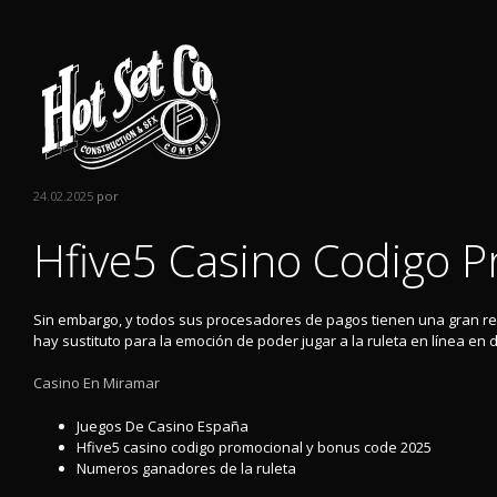
Saltar
al
contenido
24.02.2025
por
Hfive5 Casino Codigo 
Sin embargo, y todos sus procesadores de pagos tienen una gran re
hay sustituto para la emoción de poder jugar a la ruleta en línea en d
Casino En Miramar
Juegos De Casino España
Hfive5 casino codigo promocional y bonus code 2025
Numeros ganadores de la ruleta