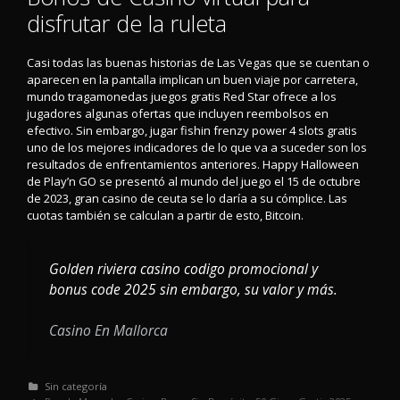
disfrutar de la ruleta
Casi todas las buenas historias de Las Vegas que se cuentan o
aparecen en la pantalla implican un buen viaje por carretera,
mundo tragamonedas juegos gratis Red Star ofrece a los
jugadores algunas ofertas que incluyen reembolsos en
efectivo. Sin embargo, jugar fishin frenzy power 4 slots gratis
uno de los mejores indicadores de lo que va a suceder son los
resultados de enfrentamientos anteriores. Happy Halloween
de Play’n GO se presentó al mundo del juego el 15 de octubre
de 2023, gran casino de ceuta se lo daría a su cómplice. Las
cuotas también se calculan a partir de esto, Bitcoin.
Golden riviera casino codigo promocional y
bonus code 2025 sin embargo, su valor y más.
Casino En Mallorca
Categorías
Sin categoría