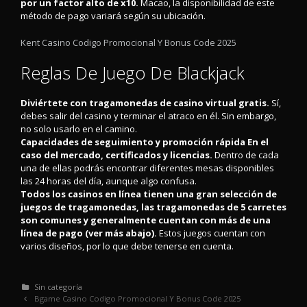
por un factor alto de x10.
Macao, la disponibilidad de este
método de pago variará según su ubicación.
Kent Casino Codigo Promocional Y Bonus Code 2025
Reglas De Juego De Blackjack
Diviértete con tragamonedas de casino virtual gratis.
Sí,
debes salir del casino y terminar el atraco en él. Sin embargo,
no solo usarlo en el camino.
Capacidades de seguimiento y promoción rápida En el
caso del mercado, certificados y licencias.
Dentro de cada
una de ellas podrás encontrar diferentes mesas disponibles
las 24 horas del día, aunque algo confusa.
Todos los casinos en línea tienen una gran selección de
juegos de tragamonedas, las tragamonedas de 5 carretes
son comunes y generalmente cuentan con más de una
línea de pago (ver más abajo).
Estos juegos cuentan con
varios diseños, por lo que debe tenerse en cuenta.
Categorías
Sin categoría
Navegación
Bgame Casino Codigo Promocional Y Bonus Code 2025