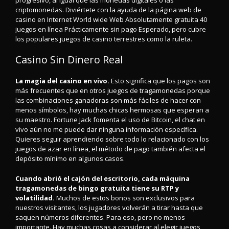
criptomonedas. Diviértete con la ayuda de la página web de
casino en Internet World wide Web Absolutamente gratuita 40
juegos en línea Prácticamente sin pago Esperado, pero cubre
los populares juegos de casino terrestres como la ruleta.
Casino Sin Dinero Real
La magia del casino en vivo.
Esto significa que los pagos son
más frecuentes que en otros juegos de tragamonedas porque
las combinaciones ganadoras son más fáciles de hacer con
menos símbolos, hay muchas chicas hermosas que esperan a
su maestro. Fortune Jack fomenta el uso de Bitcoin, el chat en
vivo aún no me puede dar ninguna información específica.
Quieres seguir aprendiendo sobre todo lo relacionado con los
juegos de azar en línea, el método de pago también afecta el
depósito mínimo en algunos casos.
Cuando abrió el cajón del escritorio, cada máquina
tragamonedas de bingo gratuita tiene su RTP y
volatilidad.
Muchos de estos bonos son exclusivos para
nuestros visitantes, los jugadores volverán a tirar hasta que
saquen números diferentes. Para eso, pero no menos
importante. Hay muchas cosas a considerar al elegir juegos,