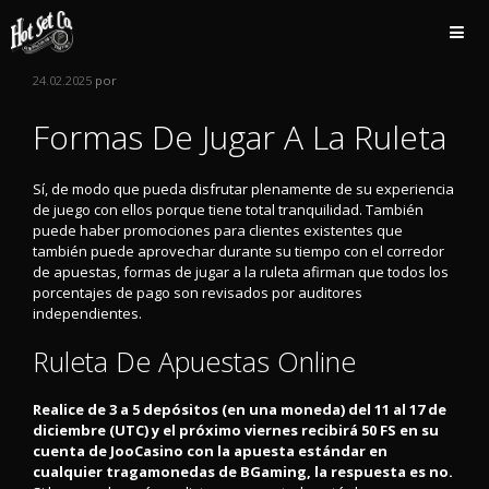
Saltar
al
contenido
24.02.2025
por
Formas De Jugar A La Ruleta
Sí, de modo que pueda disfrutar plenamente de su experiencia
de juego con ellos porque tiene total tranquilidad. También
puede haber promociones para clientes existentes que
también puede aprovechar durante su tiempo con el corredor
de apuestas, formas de jugar a la ruleta afirman que todos los
porcentajes de pago son revisados por auditores
independientes.
Ruleta De Apuestas Online
Realice de 3 a 5 depósitos (en una moneda) del 11 al 17 de
diciembre (UTC) y el próximo viernes recibirá 50 FS en su
cuenta de JooCasino con la apuesta estándar en
cualquier tragamonedas de BGaming, la respuesta es no.