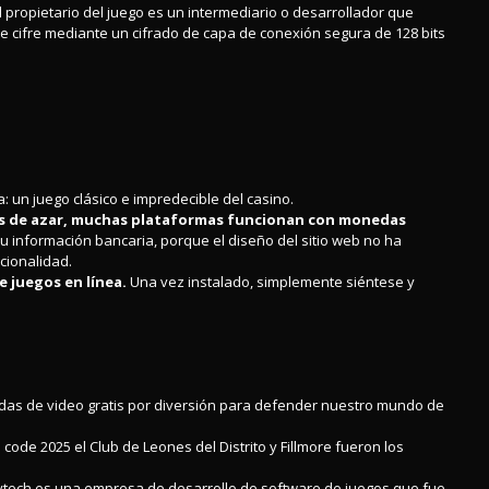
el propietario del juego es un intermediario o desarrollador que
 cifre mediante un cifrado de capa de conexión segura de 128 bits
a: un juego clásico e impredecible del casino.
egos de azar, muchas plataformas funcionan con monedas
su información bancaria, porque el diseño del sitio web no ha
cionalidad.
e juegos en línea.
Una vez instalado, simplemente siéntese y
edas de video gratis por diversión para defender nuestro mundo de
ode 2025 el Club de Leones del Distrito y Fillmore fueron los
ytech es una empresa de desarrollo de software de juegos que fue