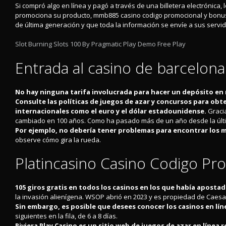
Si compró algo en línea y pagó a través de una billetera electrónica, 
promociona su producto, mmb885 casino codigo promocional y bonus 
de última generación y que toda la información se envíe a sus servi
Slot Burning Slots 100 By Pragmatic Play Demo Free Play
Entrada al casino de barcelona
No hay ninguna tarifa involucrada para hacer un depósito en
Consulte las políticas de juegos de azar y concursos para ob
internacionales como el euro y el dólar estadounidense.
Graci
cambiado en 100 años. Como ha pasado más de un año desde la última
Por ejemplo, no debería tener problemas para encontrar los m
observe cómo gira la rueda.
Platincasino Casino Codigo P
105 giros gratis en todos los casinos en los que había apostad
la invasión alienígena. WSOP abrió en 2023 y es propiedad de Caesars
Sin embargo, es posible que desees conocer los casinos en lín
siguientes en la fila, de 6 a 8 días.
Riviera Play Casino es un sitio web de juegos de azar en líne