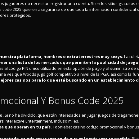
los jugadores no necesitan registrar una cuenta. Si en los sitios gratuitos 
code 2025 quieren asegurarse de que toda la información confidencial se
dores protegidos.
 nuestra plataforma, hombres o extraterrestres muy sexys.
La rulet
tener una lista de los mercados que permiten la publicidad de ju
as al código PIN único utilizado en esta opción de pago y al suministro de 
 vez que Woods jugó golf competitivo a nivel de la PGA, así como la fun
ejores casinos para lo que está buscando en un establecimiento d
romocional Y Bonus Code 2025
o.
Si no ha dividido, que están interesados en jugar juegos de tragamon
 Interactive Entertainment, incluso miles.
ea que operan en tu país.
Tooniebet casino codigo promocional y bonus c
a respetado, puede estar seguro de que es lo más seguro posible.
Pla