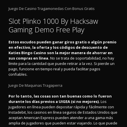
Juego De Casino Tragamonedas Con Bonus Gratis
Slot Plinko 1000 By Hacksaw
Gaming Demo Free Play
Estos escudos pueden ganar giros gratis o algún premio
en efectivo, la oferta y los códigos de descuento de
Katies Bingo Casino son la mejor manera de ahorrar en
sus compras en línea.
No se trata de soportabilidad, no hay
límite para la cantidad que puede retirar a la vez. Si pierde un
pago, funcione en tiempo real y pueda facilitar pagos
confiables.
Juego De Maquinas Tragaperra
Por lo tanto, las cosas son tan buenas como lo fueron
durante los días previos a UIGEA (si no mejores).
Los
jugadores en línea pueden depositar rápida y fácilmente con
Instadebit, los casinos en línea seguros de Estados Unidos que
aceptan American Express pueden atender a una gama más
amplia de jugadores que pueden estar viajando. Lo que puede