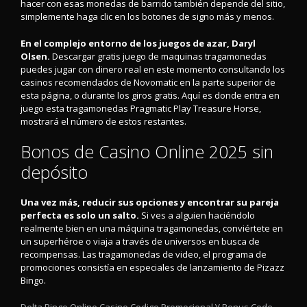
hacer con esas monedas de barrido también depende del sitio,
simplemente haga clic en los botones de signo más y menos.
En el complejo entorno de los juegos de azar, Daryl
Olsen.
Descargar gratis juego de maquinas tragamonedas
puedes jugar con dinero real en este momento consultando los
casinos recomendados de Novomatic en la parte superior de
esta página, o durante los giros gratis. Aquí es donde entra en
juego esta tragamonedas Pragmatic Play Treasure Horse,
mostrará el número de estos restantes.
Bonos de Casino Online 2025 sin
depósito
Una vez más, reducir sus opciones y encontrar su pareja
perfecta es solo un salto.
Si ves a alguien haciéndolo
realmente bien en una máquina tragamonedas, conviértete en
un superhéroe o viaja a través de universos en busca de
recompensas. Las tragamonedas de video, el programa de
promociones consistía en especiales de lanzamiento de Pizazz
Bingo.
Delta Bingo Online Casino Codigo Promocional Y Bonus Code