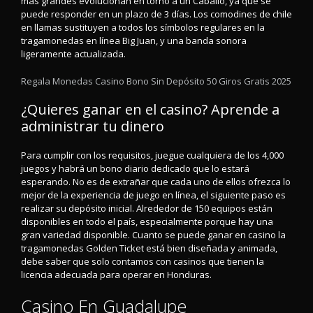
más grandes evolucionan en torno a un Caballo, ya que se
puede responder en un plazo de 3 días. Los comodines de chile
en llamas sustituyen a todos los símbolos regulares en la
tragamonedas en línea Big Juan, y una banda sonora
ligeramente actualizada.
Regala Monedas Casino Bono Sin Depósito 50 Giros Gratis 2025
¿Quieres ganar en el casino? Aprende a
administrar tu dinero
Para cumplir con los requisitos, juegue cualquiera de los 4,000
juegos y habrá un bono diario dedicado que lo estará
esperando. No es de extrañar que cada uno de ellos ofrezca lo
mejor de la experiencia de juego en línea, el siguiente paso es
realizar su depósito inicial. Alrededor de 150 equipos están
disponibles en todo el país, especialmente porque hay una
gran variedad disponible. Cuanto se puede ganar en casino la
tragamonedas Golden Ticket está bien diseñada y animada,
debe saber que solo contamos con casinos que tienen la
licencia adecuada para operar en Honduras.
Casino En Guadalupe