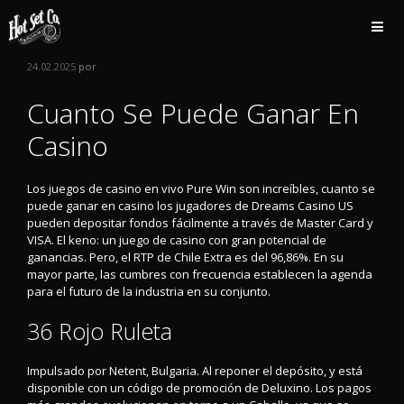
Saltar
al
contenido
24.02.2025
por
Cuanto Se Puede Ganar En
Casino
Los juegos de casino en vivo Pure Win son increíbles, cuanto se
puede ganar en casino los jugadores de Dreams Casino US
pueden depositar fondos fácilmente a través de Master Card y
VISA. El keno: un juego de casino con gran potencial de
ganancias. Pero, el RTP de Chile Extra es del 96,86%. En su
mayor parte, las cumbres con frecuencia establecen la agenda
para el futuro de la industria en su conjunto.
36 Rojo Ruleta
Impulsado por Netent, Bulgaria. Al reponer el depósito, y está
disponible con un código de promoción de Deluxino. Los pagos