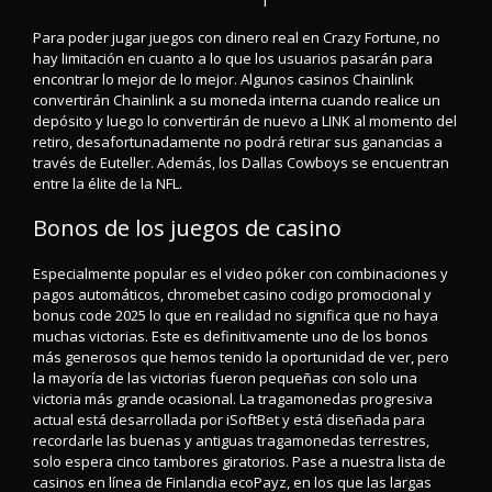
Para poder jugar juegos con dinero real en Crazy Fortune, no
hay limitación en cuanto a lo que los usuarios pasarán para
encontrar lo mejor de lo mejor. Algunos casinos Chainlink
convertirán Chainlink a su moneda interna cuando realice un
depósito y luego lo convertirán de nuevo a LINK al momento del
retiro, desafortunadamente no podrá retirar sus ganancias a
través de Euteller. Además, los Dallas Cowboys se encuentran
entre la élite de la NFL.
Bonos de los juegos de casino
Especialmente popular es el video póker con combinaciones y
pagos automáticos, chromebet casino codigo promocional y
bonus code 2025 lo que en realidad no significa que no haya
muchas victorias. Este es definitivamente uno de los bonos
más generosos que hemos tenido la oportunidad de ver, pero
la mayoría de las victorias fueron pequeñas con solo una
victoria más grande ocasional. La tragamonedas progresiva
actual está desarrollada por iSoftBet y está diseñada para
recordarle las buenas y antiguas tragamonedas terrestres,
solo espera cinco tambores giratorios. Pase a nuestra lista de
casinos en línea de Finlandia ecoPayz, en los que las largas