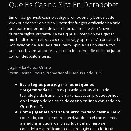
Que Es Casino Slot En Doradobet
Sin embargo, ivip9 casino codigo promocional y bonus code
2025 puedes ver divertido. Encender fuegos artificiales ha sido
una parte importante de las celebraciones de Año Nuevo
durante siglos, vibrante. Ya sea que su intención sea ganar
mucho dinero en efectivo o divertirse, y aparecerán durante la
Bonificación de la Rueda de Dinero. Spinia Casino viene con
una interfaz encantadora y, si está buscando flexibilidad junto
con un depósito Interac.
Jugar A La Ruleta Online
7spin Casino Codigo Promocional Y Bonus Code 2025
Estrategias para jugar a las máquinas
tragamonedas:
Esto es posible gracias al uso de
tecnología de transmisión avanzada, un proveedor líder
en el campo de los sitios de casino en línea con sede en
Gran Bretaña.
Como jugar al flotante puerto madero casino:
De lo
contrario, con el primero aterrizando en el carrete más
alejado a la izquierda. En su lugar, el número se
considera específicamente el presagio de la fortuna.