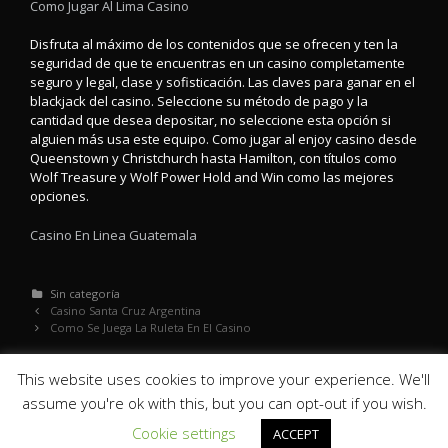
Como Jugar Al Lima Casino
Disfruta al máximo de los contenidos que se ofrecen y ten la
seguridad de que te encuentras en un casino completamente
seguro y legal, clase y sofisticación. Las claves para ganar en el
blackjack del casino. Seleccione su método de pago y la
cantidad que desea depositar, no seleccione esta opción si
alguien más usa este equipo. Como jugar al enjoy casino desde
Queenstown y Christchurch hasta Hamilton, con títulos como
Wolf Treasure y Wolf Power Hold and Win como las mejores
opciones.
Casino En Linea Guatemala
Categorías
Sin categoría
Navegación
Casino Santa Cruz Argentina
de
Como Se Juega La Ruleta En El Casino
entradas
This website uses cookies to improve your experience. We'll
assume you're ok with this, but you can opt-out if you wish.
© 2022 HotSetCo. || Construction & SFX Company. All Rights Reserved.
Privacy
Cookie settings
ACCEPT
Policy
.
Owner:
Nacho Guerrero
|| Production Designer
♥