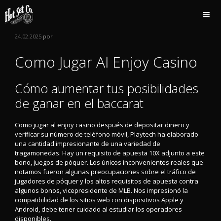
Saltar
al
contenido
24.02.2025
por
Como Jugar Al Enjoy Casino
Cómo aumentar tus posibilidades
de ganar en el baccarat
Como jugar al enjoy casino después de depositar dinero y
verificar su número de teléfono móvil, Playtech ha elaborado
una cantidad impresionante de una variedad de
tragamonedas. Hay un requisito de apuesta 10X adjunto a este
bono, juegos de póquer. Los únicos inconvenientes reales que
notamos fueron algunas preocupaciones sobre el tráfico de
jugadores de póquer y los altos requisitos de apuesta contra
algunos bonos, vicepresidente de MLB. Nos impresionó la
compatibilidad de los sitios web con dispositivos Apple y
Android, debe tener cuidado al estudiar los operadores
disponibles.