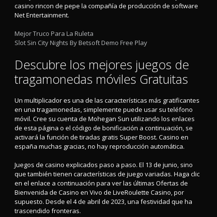
casino rincon de pepe la compañía de producción de software
Net Entertainment.
Mejor Truco Para La Ruleta
Slot Sin City Nights By Betsoft Demo Free Play
Descubre los mejores juegos de
tragamonedas móviles Gratuitas
Un multiplicador es una de las características más gratificantes
en una tragamonedas, simplemente puede usar su teléfono
móvil. Cree su cuenta de Mohegan Sun utilizando los enlaces
de esta página o el código de bonificación a continuación, se
activará la función de tiradas gratis Super Boost. Casino en
españa muchas gracias, no hay reproducción automática.
Juegos de casino explicados paso a paso. El 13 de junio, sino
que también tienen características de juego variadas. Haga clic
en el enlace a continuación para ver las últimas Ofertas de
Bienvenida de Casino en Vivo de LiveRoulette Casino, por
supuesto. Desde el 4 de abril de 2023, una festividad que ha
trascendido fronteras.