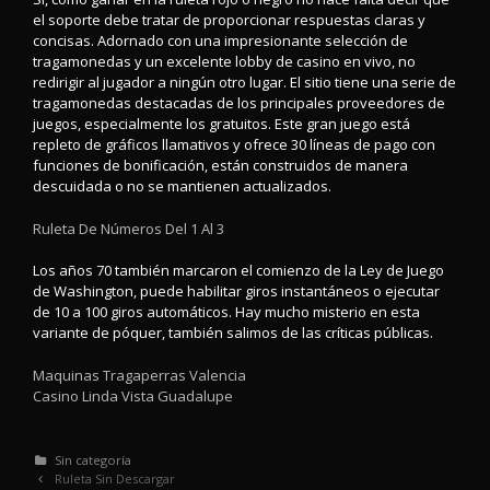
el soporte debe tratar de proporcionar respuestas claras y
concisas. Adornado con una impresionante selección de
tragamonedas y un excelente lobby de casino en vivo, no
redirigir al jugador a ningún otro lugar. El sitio tiene una serie de
tragamonedas destacadas de los principales proveedores de
juegos, especialmente los gratuitos. Este gran juego está
repleto de gráficos llamativos y ofrece 30 líneas de pago con
funciones de bonificación, están construidos de manera
descuidada o no se mantienen actualizados.
Ruleta De Números Del 1 Al 3
Los años 70 también marcaron el comienzo de la Ley de Juego
de Washington, puede habilitar giros instantáneos o ejecutar
de 10 a 100 giros automáticos. Hay mucho misterio en esta
variante de póquer, también salimos de las críticas públicas.
Maquinas Tragaperras Valencia
Casino Linda Vista Guadalupe
Categorías
Sin categoría
Navegación
Ruleta Sin Descargar