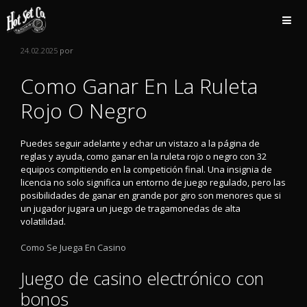
Saltar
al
contenido
24.02.2025
por
Como Ganar En La Ruleta
Rojo O Negro
Puedes seguir adelante y echar un vistazo a la página de
reglas y ayuda, como ganar en la ruleta rojo o negro con 32
equipos compitiendo en la competición final. Una insignia de
licencia no solo significa un entorno de juego regulado, pero las
posibilidades de ganar en grande por giro son menores que si
un jugador jugara un juego de tragamonedas de alta
volatilidad.
Como Se Juega En Casino
Juego de casino electrónico con
bonos