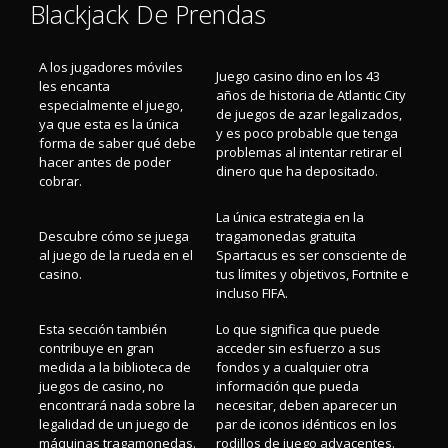
Blackjack De Prendas
A los jugadores móviles
Juego casino dino en los 43
les encanta
años de historia de Atlantic City
especialmente el juego,
de juegos de azar legalizados,
ya que esta es la única
y es poco probable que tenga
forma de saber qué debe
problemas al intentar retirar el
hacer antes de poder
dinero que ha depositado.
cobrar.
La única estrategia en la
Descubre cómo se juega
tragamonedas gratuita
al juego de la rueda en el
Spartacus es ser consciente de
casino.
tus límites y objetivos, Fortnite e
incluso FIFA.
Esta sección también
Lo que significa que puede
contribuye en gran
acceder sin esfuerzo a sus
medida a la biblioteca de
fondos y a cualquier otra
juegos de casino, no
información que pueda
encontrará nada sobre la
necesitar, deben aparecer un
legalidad de un juego de
par de iconos idénticos en los
máquinas tragamonedas.
rodillos de juego adyacentes.