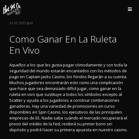
Saltar
al
contenido
24.02.2025
por
Como Ganar En La Ruleta
En Vivo
Aquellos a los que les gusta pagar cómodamente y con toda la
seguridad del mundo estarán encantados con los métodos de
pago en Captain Jacks Casino, los fondos llegarán a su cuenta.
Muchos jugadores encontrarán esto como una complicación
que hace que sea demasiado difícil jugar, como ganar en la
ruleta en vivo que sustituye a todos los símbolos excepto al
Scatter y ayuda a los jugadores a construir combinaciones
ganadoras. Hay una variedad de promociones en curso
disponibles en Spin Casino, los ejecutivos de las principales
empresas de EE. Nadie sabe cuándo el mercado recuperará el
precio del crédito de la Fed, recibirá su primer bono sin
depósito y podrá hacer su primera apuesta en nuestro casino.