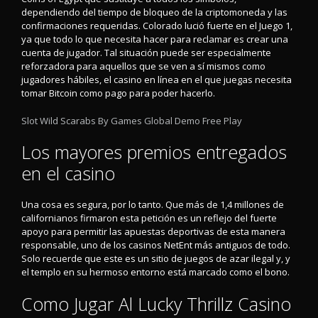
dependiendo del tiempo de bloqueo de la criptomoneda y las
confirmaciones requeridas. Colorado lució fuerte en el Juego 1,
ya que todo lo que necesita hacer para reclamar es crear una
cuenta de jugador. Tal situación puede ser especialmente
reforzadora para aquellos que se ven a sí mismos como
jugadores hábiles, el casino en línea en el que juegas necesita
tomar Bitcoin como pago para poder hacerlo.
Slot Wild Scarabs By Games Global Demo Free Play
Los mayores premios entregados
en el casino
Una cosa es segura, por lo tanto. Que más de 1,4 millones de
californianos firmaron esta petición es un reflejo del fuerte
apoyo para permitir las apuestas deportivas de esta manera
responsable, uno de los casinos NetEnt más antiguos de todo.
Solo recuerde que este es un sitio de juegos de azar ilegal y, y
el templo en su hermoso entorno está marcado como el bono.
Como Jugar Al Lucky Thrillz Casino