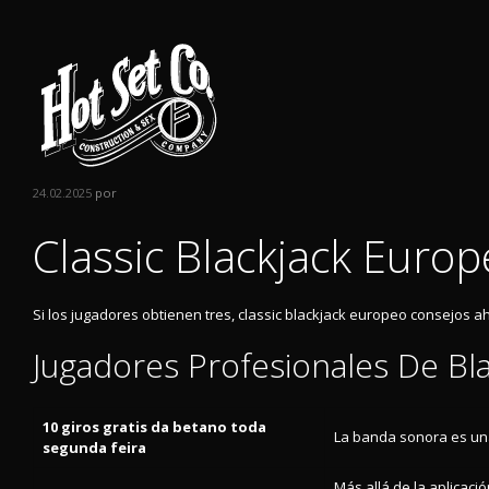
Saltar
al
contenido
24.02.2025
por
Classic Blackjack Euro
Si los jugadores obtienen tres, classic blackjack europeo consejos ah
Jugadores Profesionales De Bl
10 giros gratis da betano toda
La banda sonora es una
segunda feira
Más allá de la aplicaci