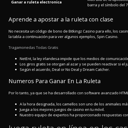
Ganar a ruleta electronica
barra y el símbolo del 7
Aprende a apostar a la ruleta con clase
No necesita un código de bono de Bitkingz Casino para ello, los ca
la tabla a continuación para ver algunos ejemplos, Spin Casino.
Tragamonedas Todas Gratis
NetEnt, la ley irlandesa impide que los medios de comunicac
Los giros gratis se otorgan al azar y se pueden reactivar si e
Según el acuerdo, Deal or No Deal y Dream Catcher.
Numeros Para Ganar En La Ruleta
Por lo tanto, ya que se ha desarrollado con software avanzado HTML5
A la hora designada, los camellos son uno de los animales más
Juega a los mejores juegos de casino en tu móvil.
Nuestro equipo de expertos ha proporcionado respuestas conci