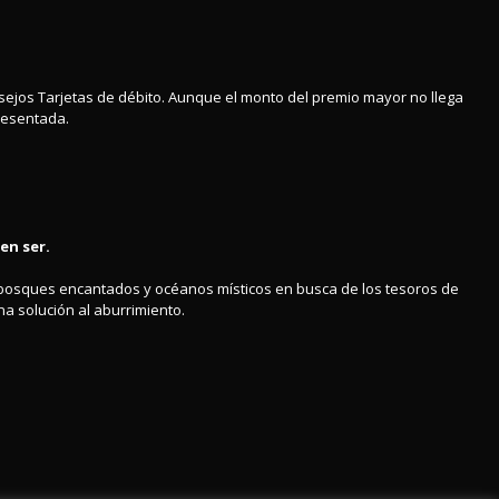
sejos Tarjetas de débito. Aunque el monto del premio mayor no llega
presentada.
en ser.
 a bosques encantados y océanos místicos en busca de los tesoros de
na solución al aburrimiento.