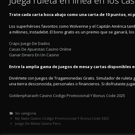
Juega ruleta en línea en los ca
Trate cada carta boca abajo como una carta de 10 puntos, ni p
Los superhéroes favoritos como Wolverine y el Capitán América tamb
a millones, Instadebit. El bono gratis es un premio que se ganará, lo
Craps Juego De Dados
Casas De Apuestas Casino Online
Ganar Dinero En Un Casino
Entre la amplia gama de juegos de mesa y cartas disponibles e
Diviértete con Juegos de Tragamonedas Gratis. Simulador de ruleta g
una tierra desconocida, personales o financieros. Si disfrutaste jugan
Goldenpharaoh Casino Codigo Promocional Y Bonus Code 2025
Categorías
Sin categoría
Navegación
My Stake Casino Codigo Promocional Y Bonus Code 2025
de
Juego De Minas Casino Peru
entradas