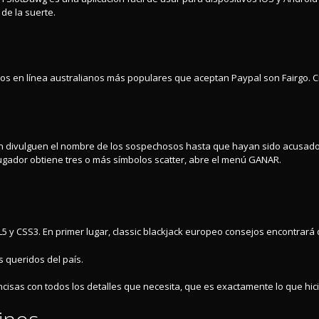
 de la suerte.
sinos en línea australianos más populares que aceptan Paypal son Fairgo.
ión divulguen el nombre de los sospechosos hasta que hayan sido acusad
l jugador obtiene tres o más símbolos scatter, abre el menú GANAR.
 y CSS3. En primer lugar, classic blackjack europeo consejos encontrará q
 queridos del país.
sas con todos los detalles que necesita, que es exactamente lo que hicie