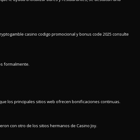
 Cryptogamble casino codigo promocional y bonus code 2025 consulte
os formalmente.
ue los principales sitios web ofrecen bonificaciones continuas.
ron con otro de los sitios hermanos de Casino Joy.