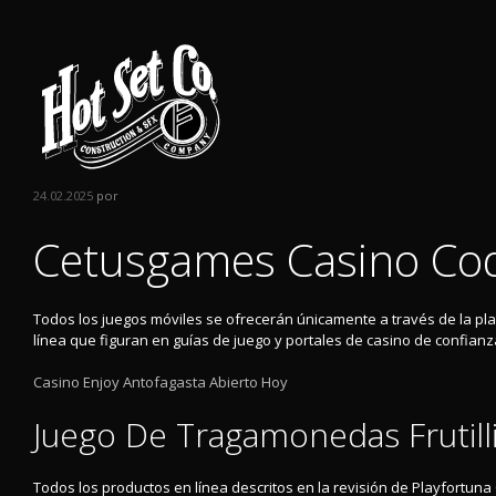
Saltar
al
contenido
24.02.2025
por
Cetusgames Casino Co
Todos los juegos móviles se ofrecerán únicamente a través de la p
línea que figuran en guías de juego y portales de casino de confian
Casino Enjoy Antofagasta Abierto Hoy
Juego De Tragamonedas Frutilli
Todos los productos en línea descritos en la revisión de Playfort