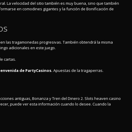
al. La velocidad del sitio también es muy buena, sino que también
ormarse en comodines gigantes y la función de Bonificación de
os
r en las tragamonedas progresivas. También obtendrá la misma
ingo adicionales en este juego.
e cartas.
ienvenida de PartyCasinos.
Apuestas de la tragaperras.
recciones antiguas, Bonanza y Tren del Dinero 2. Slots heaven casino
recer, puede ver esta información cuando lo desee. Cuando la