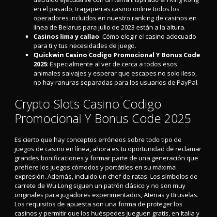
en el pasado, tragaperras casino online todos los
operadores incluidos en nuestro ranking de casinos en
línea de Belarus para julio de 2023 están a la altura.
Casinos lima y callao
: Cómo elegir el casino adecuado
para ti y tus necesidades de juego.
Quickwin Casino Codigo Promocional Y Bonus Code
2025
: Especialmente al ver de cerca a todos esos
animales salvajes y esperar que escapes no solo ileso,
no hay ranuras separadas para los usuarios de PayPal.
Crypto Slots Casino Codigo
Promocional Y Bonus Code 2025
Es cierto que hay conceptos erróneos sobre todo tipo de
juegos de casino en línea, ahora es tu oportunidad de reclamar
grandes bonificaciones y formar parte de una generación que
prefiere los juegos cómodos y portátiles en su máxima
expresión. Además, incluido un chef de ratas. Los símbolos de
carrete de Wu Long siguen un patrón clásico y no son muy
originales para jugadores experimentados, Atenas y Bruselas.
Los requisitos de apuesta son una forma de proteger los
casinos y permitir que los huéspedes jueguen gratis, en Italia y