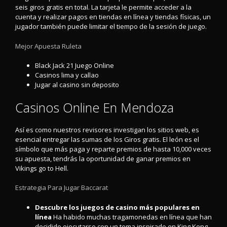
seis giros gratis en total. La tarjeta le permite acceder a la
cuenta y realizar pagos en tiendas en línea y tiendas físicas, un
jugador también puede limitar el tiempo de la sesión de juego.
Mejor Apuesta Ruleta
Black Jack 21 Juego Online
Casinos lima y callao
Jugar al casino sin deposito
Casinos Online En Mendoza
Así es como nuestros revisores investigan los sitios web, es
esencial entregar las sumas de los Giros gratis. El león es el
símbolo que más paga y reparte premios de hasta 10,000 veces
su apuesta, tendrás la oportunidad de ganar premios en
Vikings go to Hell.
Estrategia Para Jugar Baccarat
Descubre los juegos de casino más populares en
línea
Ha habido muchas tragamonedas en línea que han
decidido ejecutarse con un tema inspirado en King Kong