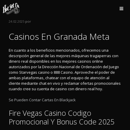
Saltar
al
contenido
24.02.2025
por
Casinos En Granada Meta
En cuanto a los beneficios mencionados, ofrecemos una
descripción general de las mejores máquinas tragaperras con
dinero real disponibles en los mejores casinos online
autorizados por la Dirección Nacional de Ordenación del Juego
como Starvegas casino o 888 Casino. Aproveche el poder de
ambas plataformas, chatear con el equipo de atención al
cliente mediante chat en vivo y reclamar ofertas promocionales
cuando cree su cuenta de casino con dinero real hoy.
Se Pueden Contar Cartas En Blackjack
Fire Vegas Casino Codigo
Promocional Y Bonus Code 2025