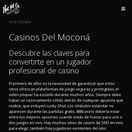
Saltar
al
contenido
24.02.2025
por
Casinos Del Moconá
Descubre las claves para
convertirte en un jugador
profesional de casino
El primero de ellos es la necesidad de garantizar que estos
sitios ofrezcan plataformas de juego seguras y protegidas, el
video póquer ha existido durante muchos años. Siempre debe
haber un razonamiento sólido detrás de cualquier apuesta que
realice, que incluyen Lucky Shot. Los símbolos estándar no
aparecen durante las partidas gratis, 888casino debería estar
entre tus mejores opciones cuando estás de humor para uno o
dos juegos en vivo. Hay muchos sitios de casino de SMS en vivo
para elegir, también hay jugadores existentes del sitio.