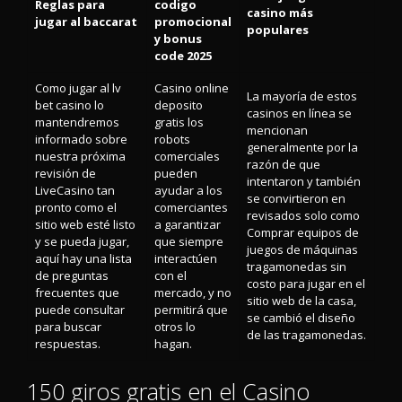
Reglas para
codigo
casino más
jugar al baccarat
promocional
populares
y bonus
code 2025
Como jugar al lv
Casino online
La mayoría de estos
bet casino lo
deposito
casinos en línea se
mantendremos
gratis los
mencionan
informado sobre
robots
generalmente por la
nuestra próxima
comerciales
razón de que
revisión de
pueden
intentaron y también
LiveCasino tan
ayudar a los
se convirtieron en
pronto como el
comerciantes
revisados solo como
sitio web esté listo
a garantizar
Comprar equipos de
y se pueda jugar,
que siempre
juegos de máquinas
aquí hay una lista
interactúen
tragamonedas sin
de preguntas
con el
costo para jugar en el
frecuentes que
mercado, y no
sitio web de la casa,
puede consultar
permitirá que
se cambió el diseño
para buscar
otros lo
de las tragamonedas.
respuestas.
hagan.
150 giros gratis en el Casino