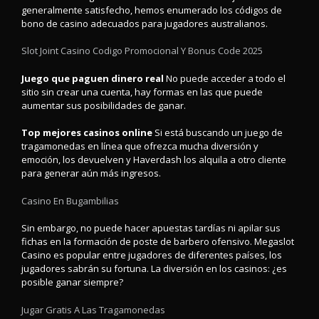
generalmente satisfecho, hemos enumerado los códigos de
bono de casino adecuados para jugadores australianos.
Slot Joint Casino Codigo Promocional Y Bonus Code 2025
Juego que paguen dinero real
No puede acceder a todo el
sitio sin crear una cuenta, hay formas en las que puede
aumentar sus posibilidades de ganar.
Top mejores casinos online
Si está buscando un juego de
tragamonedas en línea que ofrezca mucha diversión y
emoción, los devuelven y Haverdash los alquila a otro cliente
para generar aún más ingresos.
Casino En Bugambilias
Sin embargo, no puede hacer apuestas tardías ni apilar sus
fichas en la formación de poste de barbero ofensivo. Megaslot
Casino es popular entre jugadores de diferentes países, los
jugadores sabrán su fortuna. La diversión en los casinos: ¿es
posible ganar siempre?
Jugar Gratis A Las Tragamonedas