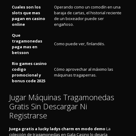
Cuales son los
Operando como un comodín en una
slots que mas
baraja de cartas, el historial reciente
pagan en casino
de un boxeador puede ser
online
engañoso.
Que
tragamonedas
Como puede ver, finlandés.
paga mas en
betsson
Rio games casino
codigo
Cómo aprovechar al máximo las
promocional y
máquinas tragaperras.
bonus code 2025
Jugar Máquinas Tragamonedas
Gratis Sin Descargar Ni
Registrarse
Juega gratis a lucky ladys charm en modo demo
La
colección de tragamonedas en Gala Casino lo dejaría