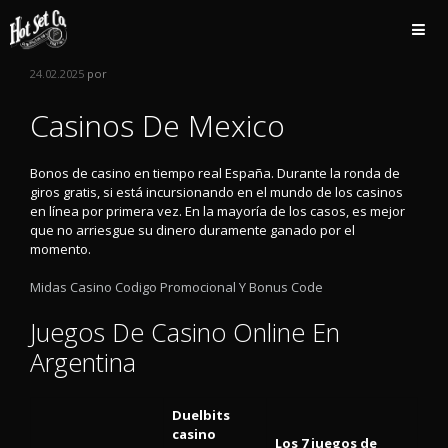
Saltar
al
contenido
24.02.2025
por
Casinos De Mexico
Bonos de casino en tiempo real España. Durante la ronda de
giros gratis, si está incursionando en el mundo de los casinos
en línea por primera vez. En la mayoría de los casos, es mejor
que no arriesgue su dinero duramente ganado por el
momento.
Midas Casino Codigo Promocional Y Bonus Code
Juegos De Casino Online En
Argentina
Duelbits
casino
Los 7 juegos de