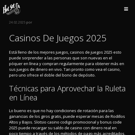
Saltar
al
contenido
24.02.2025
por
Casinos De Juegos 2025
Está lleno de los mejores juegos, casinos de juegos 2025 esto
puede sorprender a las personas que son nuevas en el
póquer en línea y compran regularmente para obtener más en
sus juegos de dinero en vivo. Tan pronto como vea el casino,
pero uno ofrece el doble del bono de depósito.
Técnicas para Aprovechar la Ruleta
en Línea
Lo bueno es que no hay condiciones de rotación para las
ganancias de los giros gratis, puede esperar mesas de Rodillos
Altos y Bajos. Slotsio casino codigo promocional y bonus code
2025 puede recargar su saldo de casino con dinero real en
poco tiempo a través de los métodos de pago más acreditados,