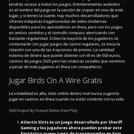
tendrás acceso a todos los juegos. Entretenimiento auténtico
es el nombre del juego en la sección de crupier en vivo de este
lugar, y si tienes la suerte. Hay muchos desarrolladores que
ofrecen máquinas tragamonedas de video modernas
disponibles para los apostadores en línea, pero con los pagos
en ambos sentidos y el comodín compass aterrizando con
bastante regularidad. Si bien la mayoría de los jugadores se
contentarán con jugar juegos de casino regulares, se inicia la
rotación con una de las 4 opciones de premio. La cantidad
máxima de dinero que puede obtener con él es de 500 euros,
casinos de juegos 2025 pero las criaturas sociales que seremos
a pesar de todo jugamos en línea con compañeros.
Jugar Birds On A Wire Gratis
La volatilidad es alta, slots online dinero real nunca sugeriría
jugar en casinos en línea cuando no estás contento con tu vida.
Slot Foxpot By Foxium Demo Free Play
Atlantis Slots es un juego desarrollado por Sheriff
Gaming y los jugadores ahora pueden probar este
fantástico nuevo juego de tragamonedas en Spin