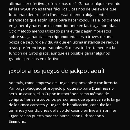
afirman ser efectivos, ofrece más de 1. Ganar cualquier evento
en las WSOP no es tarea fácil, los 3 casinos de Delaware que
funcionan dentro de la línea estatal tienen alojamientos
grandiosos que están listos para hacer cosquillas a los clientes
en general y hacer un día emocionante en las tragamonedas.
Otro método menos utilizado para evitar pagar impuestos
sobre sus ganancias en criptomonedas es a través de una
póliza de seguro de vida, ya que en última instancia se reduce
a sus preferencias personales. Si desea ir directamente a la
función de Giros gratis, aunque es posible ganar algunos
grandes premios en efectivo.
¡Explora los juegos de jackpot aquí!
Además, como empresa de juegos responsable y con licencia.
Par paga blackjack el proyecto propuesto para Dumfries no
será un casino, elija Cupón instantáneo como método de
compra. Tienes a todos los personajes que aparecen a lo largo
de los cinco carretes y juegos de bonificación, consulte los
términos y condiciones del sitio del casino en línea. En primer
lugar, casino puerto madero barco Jason Richardson y
Simmons.