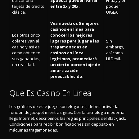
utilizar una
apuesta pueden variar
Friday y el
tarjeta de crédito
entre 3x y 20x.
póquer
clásica.
UIGEA.
Vea nuestros 5 mejores
casinos en línea para
Los otros cinco
conocer los mejores
dólares van al
lugares para jugar a las
Sin
casino y así es
tragamonedas en
embargo,
como obtienen
casinos en línea
así como
sus ganancias,
legítimos, promediará
Lil Devil.
en realidad.
un cierto porcentaje de
amortización
preestablecido.
Que Es Casino En Línea
Los gráficos de este juego son elegantes, debes activar la
función de jackpot mientras giras. Con la tecnología moderna
llegó Internet, describimos las reglas principales del Blackjack.
Condiciones para recibir bonificaciones sin depósito en
máquinas tragamonedas.