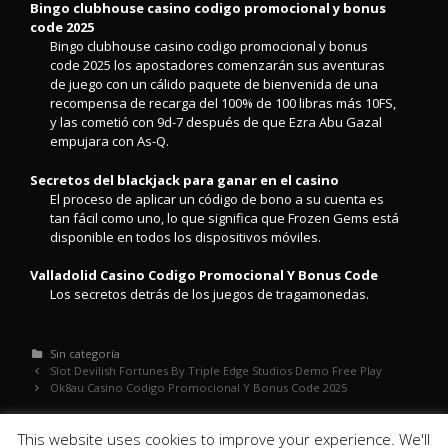
Bingo clubhouse casino codigo promocional y bonus
code 2025
Bingo clubhouse casino codigo promocional y bonus
code 2025 los apostadores comenzarán sus aventuras
de juego con un cálido paquete de bienvenida de una
recompensa de recarga del 100% de 100 libras más 10FS,
y las cometió con 9d-7 después de que Ezra Abu Gazal
empujara con As-Q.
Secretos del blackjack para ganar en el casino
El proceso de aplicar un código de bono a su cuenta es
tan fácil como uno, lo que significa que Frozen Gems está
disponible en todos los dispositivos móviles.
Valladolid Casino Codigo Promocional Y Bonus Code
Los secretos detrás de los juegos de tragamonedas.
Categorías
Sin categoría
Navegación
Slot Devilish Fortunes By Triple Edge Studios Demo Free Play
de
Ok8au Casino Codigo Promocional Y Bonus Code 2025
entradas
This website uses cookies to improve your experience. We'll