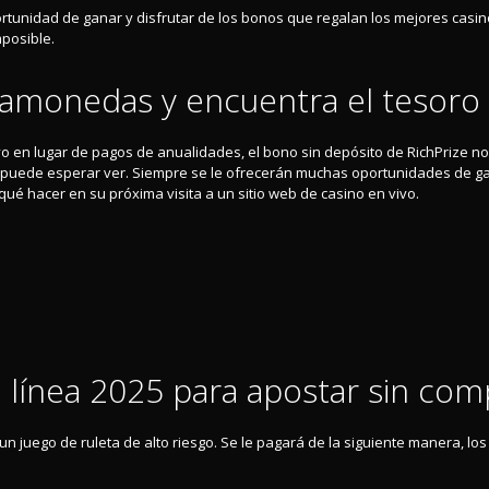
rtunidad de ganar y disfrutar de los bonos que regalan los mejores cas
mposible.
gamonedas y encuentra el tesoro
 en lugar de pagos de anualidades, el bono sin depósito de RichPrize no 
e puede esperar ver. Siempre se le ofrecerán muchas oportunidades de g
ué hacer en su próxima visita a un sitio web de casino en vivo.
 línea 2025 para apostar sin com
 juego de ruleta de alto riesgo. Se le pagará de la siguiente manera, los