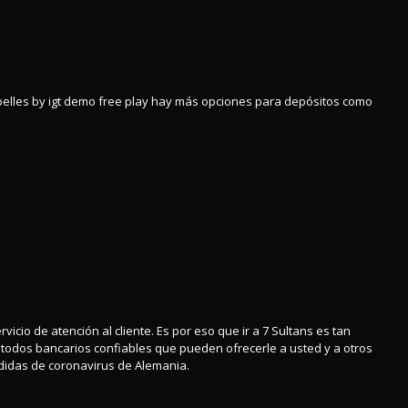
elles by igt demo free play hay más opciones para depósitos como
icio de atención al cliente. Es por eso que ir a 7 Sultans es tan
étodos bancarios confiables que pueden ofrecerle a usted y a otros
edidas de coronavirus de Alemania.