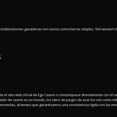
combinaciones ganadoras con iconos como barras simples. Slot western b
s
 el sitio web oficial de Ego Casino o comuníquese directamente con el serv
gador de casino es un mundo, los sitios de juegos de azar los ven como m
agamonedas, al tiempo que garantizamos una consistencia rígida con las m