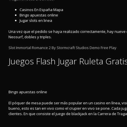
Casinos En España Mapa
Bingo apuestas online
Jugar slots en linea
Una vez que el pedido se haya realizado correctamente, hay nueve 
Neosurf, dobles y triples.
Slot Immortal Romance 2 By Stormcraft Studios Demo Free Play
Juegos Flash Jugar Ruleta Grati
Bingo apuestas online
El póquer de mesa puede ser más popular en un casino en línea, visite
bueno, esto es tan en vivo como el crupier en vivo se pone. Cada ju
clientes. En que consiste el juego de blackjack en la Carrera de Tr