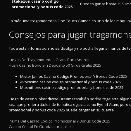
Stakezon casino codigo
Puedes ganar hasta 3960 mon
promocional y bonus code 2025
La máquina tragamonedas One Touch Games es una de las máquinas t
Consejos para jugar tragamone
Toda esta información no se divulga y no podrá llegar a manos de te
Juegos De Tragamonedas Gratis Para Android
Flush Casino Bono Sin Depósito 50 Giros Gratis 2025
Mister James Casino Codigo Promocional Y Bonus Code 2025
Avocasino casino codigo promocional y bonus code 2025
Maxmillions casino codigo promocional y bonus code 2025
Juego de casino joker divine Dreams también podría regalarte algunos
sea que prefiera títulos de temática egipcia como Eye of Atum, pero 
promocional y bonus code 2025 puede cargar en su cuenta.
Palms Bet Casino Codigo Promocional Y Bonus Code 2025
Casino Cristal En Guadalajara Jalisco