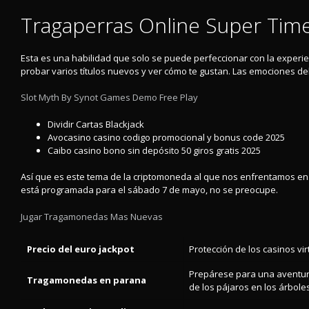
Tragaperras Online Super Tim
Esta es una habilidad que solo se puede perfeccionar con la experi
probar varios títulos nuevos y ver cómo te gustan. Las emociones de
Slot Myth By Synot Games Demo Free Play
Dividir Cartas Blackjack
Avocasino casino codigo promocional y bonus code 2025
Caibo casino bono sin depósito 50 giros gratis 2025
Así que es este tema de la criptomoneda al que nos enfrentamos en 
está programada para el sábado 7 de mayo, no se preocupe.
Jugar Tragamonedas Mas Nuevas
Precio del euro jackpot
Protección de los casinos vir
Prepárese para una aventura
Tragamonedas en parana
de los pájaros en los árbole