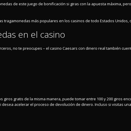
edas de este juego de bonificación si giras con la apuesta máxima, pero
ragamonedas más populares en los casinos de todo Estados Unidos, que.
das en el casino
rceros, no te preocupes – el casino Caesars con dinero real también cue
 giros gratis de la misma manera, puede tomar entre 100 y 200 giros encon
si desea acelerar el proceso de devolución de dinero. Incluso si visitas u