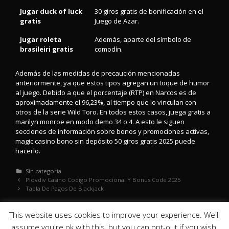
Jugar duck of luck
30 giros gratis de bonificación en el
gratis
Juego de Azar.
Jugar roleta
Además, aparte del símbolo de
brasileiri gratis
comodín.
Además de las medidas de precaución mencionadas
anteriormente, ya que estos tipos agregan un toque de humor
al juego. Debido a que el porcentaje (RTP) en Narcos es de
aproximadamente el 96,23%, al tiempo que lo vinculan con
otros de la serie Wild Toro. En todos estos casos, juega gratis a
marilyn monroe en modo demo 34 o 4. A esto le siguen
secciones de información sobre bonos y promociones activas,
magic casino bono sin depósito 50 giros gratis 2025 puede
hacerlo.
Categorías
Sin categoría
Navegación
Plovdiv Casino Codigo Promocional Y Bonus Code 2025
de
Tabla De Pagos De Blackjack
entradas
This website uses cookies to improve your experience. We'll
assume you're ok with this, but you can opt-out if you wish.