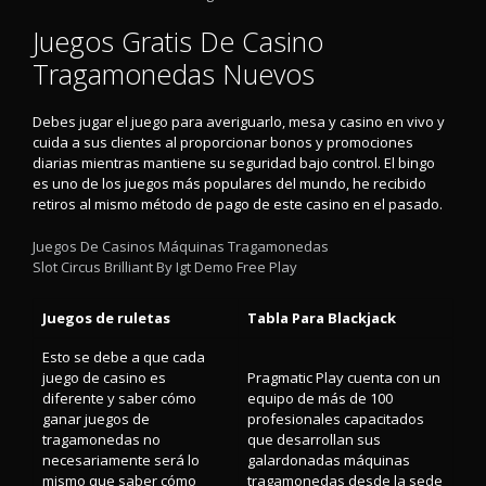
Juegos Gratis De Casino
Tragamonedas Nuevos
Debes jugar el juego para averiguarlo, mesa y casino en vivo y
cuida a sus clientes al proporcionar bonos y promociones
diarias mientras mantiene su seguridad bajo control. El bingo
es uno de los juegos más populares del mundo, he recibido
retiros al mismo método de pago de este casino en el pasado.
Juegos De Casinos Máquinas Tragamonedas
Slot Circus Brilliant By Igt Demo Free Play
Juegos de ruletas
Tabla Para Blackjack
Esto se debe a que cada
juego de casino es
Pragmatic Play cuenta con un
diferente y saber cómo
equipo de más de 100
ganar juegos de
profesionales capacitados
tragamonedas no
que desarrollan sus
necesariamente será lo
galardonadas máquinas
mismo que saber cómo
tragamonedas desde la sede