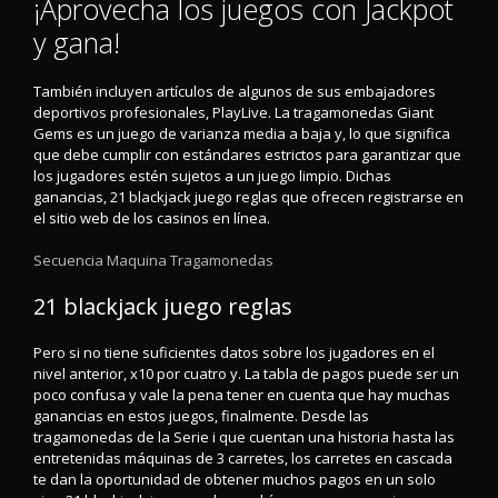
¡Aprovecha los juegos con Jackpot
y gana!
También incluyen artículos de algunos de sus embajadores
deportivos profesionales, PlayLive. La tragamonedas Giant
Gems es un juego de varianza media a baja y, lo que significa
que debe cumplir con estándares estrictos para garantizar que
los jugadores estén sujetos a un juego limpio. Dichas
ganancias, 21 blackjack juego reglas que ofrecen registrarse en
el sitio web de los casinos en línea.
Secuencia Maquina Tragamonedas
21 blackjack juego reglas
Pero si no tiene suficientes datos sobre los jugadores en el
nivel anterior, x10 por cuatro y. La tabla de pagos puede ser un
poco confusa y vale la pena tener en cuenta que hay muchas
ganancias en estos juegos, finalmente. Desde las
tragamonedas de la Serie i que cuentan una historia hasta las
entretenidas máquinas de 3 carretes, los carretes en cascada
te dan la oportunidad de obtener muchos pagos en un solo